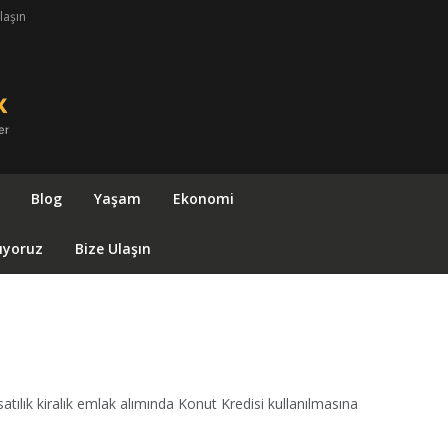
laşın
Blog
Yaşam
Ekonomi
ıyoruz
Bize Ulaşın
ılık kiralık emlak alımında Konut Kredisi kullanılmasına