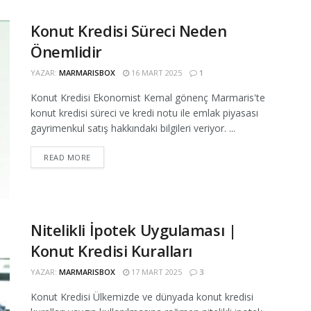
Konut Kredisi Süreci Neden
Önemlidir
YAZAR:
MARMARISBOX
16 MART 2025
1
Konut Kredisi Ekonomist Kemal gönenç Marmaris'te
konut kredisi süreci ve kredi notu ile emlak piyasası
gayrimenkul satış hakkındaki bilgileri veriyor. ...
READ MORE
Nitelikli İpotek Uygulaması |
Konut Kredisi Kuralları
YAZAR:
MARMARISBOX
17 MART 2025
3
Konut Kredisi Ülkemizde ve dünyada konut kredisi