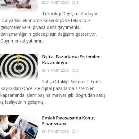
21 MART 2025
1
Teknoloji Değişimi Zorluyor
Dünyadaki ekonomik sosyolojik ve teknolojik
gelişmeler yerel piyasa dahil gayrimenkul
danışmanlığının geleceği için değişimi gösteriyor.
Gayrimenkul yatırımı...
Dijital Pazarlama Sistemleri
Kazandırıyor
19 MART 2025
0
Satış Ortaklığı Sistemi | Trafik
Kaynakları Öncelikle dijital pazarlama sistemleri
kapsamında işlem başına maliyet gibi doğrudan satış
iş faaliyetinin gelişmiş...
Emlak Piyasasında Konut
Finansmanı
17 MART 2025
4