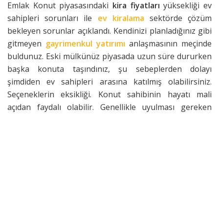
Emlak Konut piyasasındaki
kira fiyatları
yüksekliği ev
sahipleri sorunları ile
ev kiralama
sektörde çözüm
bekleyen sorunlar açıklandı. Kendinizi planladığınız gibi
gitmeyen
gayrimenkul yatırımı
anlaşmasının meçinde
buldunuz. Eski mülkünüz piyasada uzun süre dururken
başka konuta taşındınız, şu sebeplerden dolayı
şimdiden ev sahipleri arasına katılmış olabilirsiniz.
Seçeneklerin eksikliği. Konut sahibinin hayatı mali
açıdan faydalı olabilir. Genellikle uyulması gereken
kurallar, yasalarla tavsiyeyle daima sıkıcıdır.
Makalemizde hem siz hem de kiracılar nispeten iyi iş
sağlayacak önemli ipuçlarından birkaçını ele almak
istiyoruz.
Deneyimli Avukatınız Olsun
Şimdi gayrimenkul hukuku konusunda deneyimli
profesyonel destek daima kazandırır. Çünkü kiraya