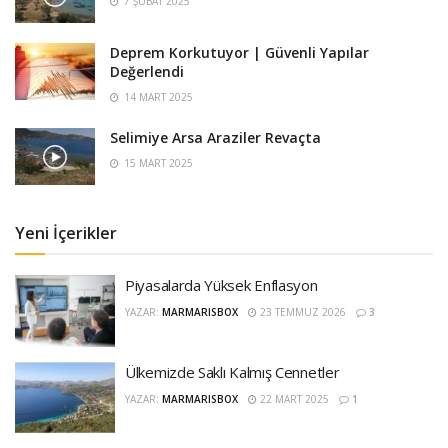
7 ŞUBAT 2025
Deprem Korkutuyor | Güvenli Yapılar
Değerlendi
14 MART 2025
Selimiye Arsa Araziler Revaçta
15 MART 2025
Yeni İçerikler
Piyasalarda Yüksek Enflasyon
YAZAR:
MARMARISBOX
23 TEMMUZ 2026
3
Ülkemizde Saklı Kalmış Cennetler
YAZAR:
MARMARISBOX
22 MART 2025
1