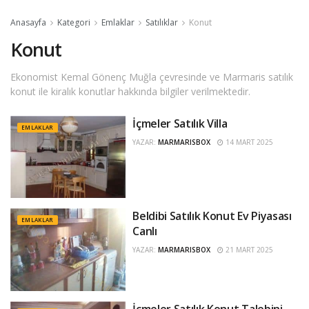
Anasayfa
Kategori
Emlaklar
Satılıklar
Konut
Konut
Ekonomist Kemal Gönenç Muğla çevresinde ve Marmaris satılık
konut ile kiralık konutlar hakkında bilgiler verilmektedir.
İçmeler Satılık Villa
EMLAKLAR
YAZAR:
MARMARISBOX
14 MART 2025
Beldibi Satılık Konut Ev Piyasası
EMLAKLAR
Canlı
YAZAR:
MARMARISBOX
21 MART 2025
İçmeler Satılık Konut Talebini