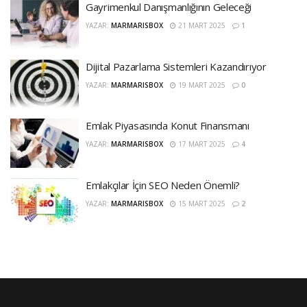
Gayrimenkul Danışmanlığının Geleceği
YAZAR:
MARMARISBOX
21 MART 2025
1
Dijital Pazarlama Sistemleri Kazandırıyor
YAZAR:
MARMARISBOX
19 MART 2025
0
Emlak Piyasasında Konut Finansmanı
YAZAR:
MARMARISBOX
17 MART 2025
4
Emlakçılar İçin SEO Neden Önemli?
YAZAR:
MARMARISBOX
15 MART 2025
2