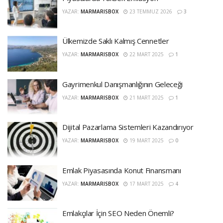
YAZAR:
MARMARISBOX
23 TEMMUZ 2026
3
Ülkemizde Saklı Kalmış Cennetler
YAZAR:
MARMARISBOX
22 MART 2025
1
Gayrimenkul Danışmanlığının Geleceği
YAZAR:
MARMARISBOX
21 MART 2025
1
Dijital Pazarlama Sistemleri Kazandırıyor
YAZAR:
MARMARISBOX
19 MART 2025
0
Emlak Piyasasında Konut Finansmanı
YAZAR:
MARMARISBOX
17 MART 2025
4
Emlakçılar İçin SEO Neden Önemli?