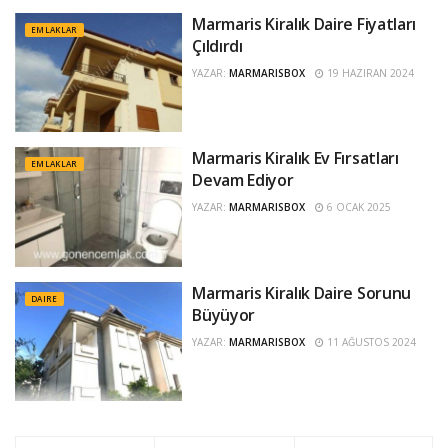
Marmaris Kiralık Daire Fiyatları
EMLAKLAR
Çıldırdı
YAZAR:
MARMARISBOX
19 HAZIRAN 2024
Marmaris Kiralık Ev Fırsatları
EMLAKLAR
Devam Ediyor
YAZAR:
MARMARISBOX
6 OCAK 2025
Marmaris Kiralık Daire Sorunu
DAIRE
Büyüyor
YAZAR:
MARMARISBOX
11 AĞUSTOS 2024