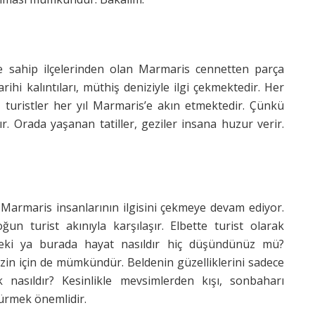
ine sahip ilçelerinden olan Marmaris cennetten parça
rihi kalıntıları, müthiş deniziyle ilgi çekmektedir. Her
 turistler her yıl Marmaris’e akın etmektedir. Çünkü
ır. Orada yaşanan tatiller, geziler insana huzur verir.
 Marmaris insanlarının ilgisini çekmeye devam ediyor.
 turist akınıyla karşılaşır. Elbette turist olarak
Peki ya burada hayat nasıldır hiç düşündünüz mü?
izin için de mümkündür. Beldenin güzelliklerini sadece
asıldır? Kesinlikle mevsimlerden kışı, sonbaharı
sürmek önemlidir.