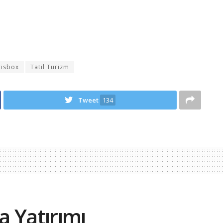
isbox
Tatil Turizm
Tweet
134
a Yatırımı