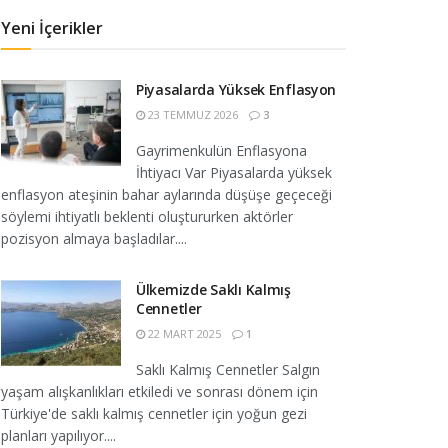
Yeni İçerikler
Piyasalarda Yüksek Enflasyon
23 TEMMUZ 2026
3
Gayrimenkulün Enflasyona
İhtiyacı Var Piyasalarda yüksek
enflasyon ateşinin bahar aylarında düşüşe geçeceği
söylemi ihtiyatlı beklenti oluştururken aktörler
pozisyon almaya başladılar....
Ülkemizde Saklı Kalmış
Cennetler
22 MART 2025
1
Saklı Kalmış Cennetler Salgın
yaşam alışkanlıkları etkiledi ve sonrası dönem için
Türkiye'de saklı kalmış cennetler için yoğun gezi
planları yapılıyor....