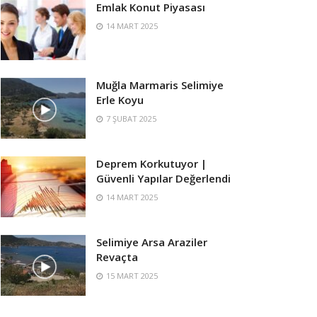
Emlak Konut Piyasası
14 MART 2025
Muğla Marmaris Selimiye
Erle Koyu
7 ŞUBAT 2025
Deprem Korkutuyor |
Güvenli Yapılar Değerlendi
14 MART 2025
Selimiye Arsa Araziler
Revaçta
15 MART 2025