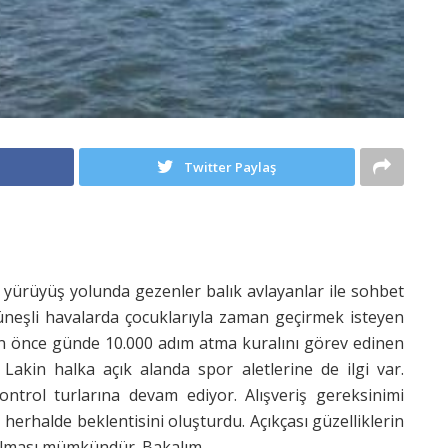
ş
Twitter Paylaş
 yürüyüş yolunda gezenler balık avlayanlar ile sohbet
üneşli havalarda çocuklarıyla zaman geçirmek isteyen
eyden önce günde 10.000 adım atma kuralını görev edinen
Lakin halka açık alanda spor aletlerine de ilgi var.
ontrol turlarına devam ediyor. Alışveriş gereksinimi
 herhalde beklentisini oluşturdu. Açıkçası güzelliklerin
lması mümkündür. Bakalım.