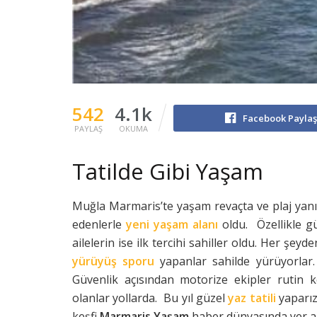
542
4.1k
Facebook Payla
PAYLAŞ
OKUMA
Tatilde Gibi Yaşam
Muğla Marmaris’te yaşam revaçta ve plaj yanı
edenlerle
yeni yaşam alanı
oldu. Özellikle g
ailelerin ise ilk tercihi sahiller oldu. Her ş
yürüyüş sporu
yapanlar sahilde yürüyorlar. 
Güvenlik açısından motorize ekipler rutin k
olanlar yollarda. Bu yıl güzel
yaz tatili
yaparız
keşfi
Marmaris Yaşam
haber dünyasında yer a