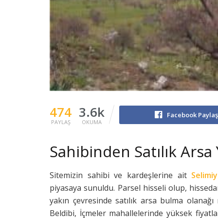
474
3.6k
Facebook Payla
PAYLAŞ
OKUMA
Sahibinden Satılık Arsa 
Sitemizin sahibi ve kardeşlerine ait
Selimiy
piyasaya sunuldu. Parsel hisseli olup, hisseda
yakın çevresinde satılık arsa bulma olanağı
Beldibi, İçmeler mahallelerinde yüksek fiyat