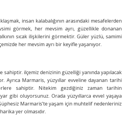
klaşmak, insan kalabalığının arasındaki mesafelerden
vsimi görmek, her mevsim ayrı, güzellikle donanan
kının sıcak ilişkilerini görmektir. Güler yüzlü, samimi
çemizde her mevsim ayrı bir keyifle yaşanıyor.
ahiptir. ilçemiz denizinin güzelliği yanında yapılacak
yor. Ayrıca Marmaris, yüzyıllar evveline dayanan tarihi
rlere sahiptir. Nitekim gezdiğiniz zaman tarihin
uyar gibi oluyorsunuz. Orada yüzyıllarca evvel yaşaya
. Şüphesiz Marmaris’te yaşam için muhtelif nedenleriniz
 harika yer olmasıdır.