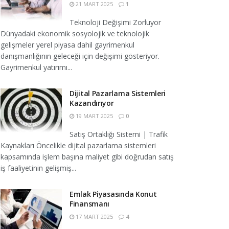
21 MART 2025
1
Teknoloji Değişimi Zorluyor
Dünyadaki ekonomik sosyolojik ve teknolojik
gelişmeler yerel piyasa dahil gayrimenkul
danışmanlığının geleceği için değişimi gösteriyor.
Gayrimenkul yatırımı...
Dijital Pazarlama Sistemleri
Kazandırıyor
19 MART 2025
0
Satış Ortaklığı Sistemi | Trafik
Kaynakları Öncelikle dijital pazarlama sistemleri
kapsamında işlem başına maliyet gibi doğrudan satış
iş faaliyetinin gelişmiş...
Emlak Piyasasında Konut
Finansmanı
17 MART 2025
4