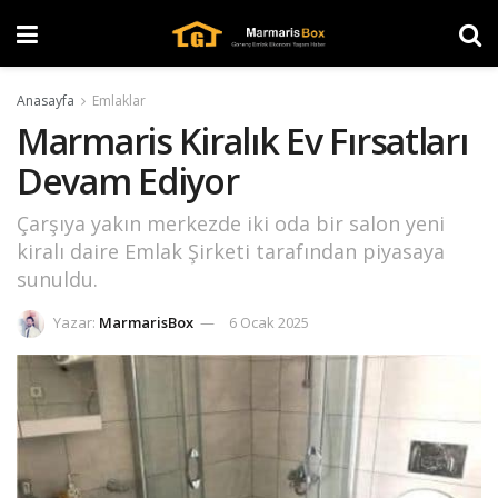
Anasayfa
Emlaklar
Marmaris Kiralık Ev Fırsatları
Devam Ediyor
Çarşıya yakın merkezde iki oda bir salon yeni
kiralı daire Emlak Şirketi tarafından piyasaya
sunuldu.
Yazar:
MarmarisBox
6 Ocak 2025