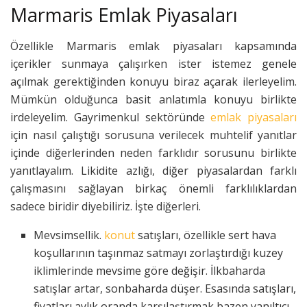
Marmaris Emlak Piyasaları
Özellikle Marmaris emlak piyasaları kapsamında
içerikler sunmaya çalışırken ister istemez genele
açılmak gerektiğinden konuyu biraz açarak ilerleyelim.
Mümkün olduğunca basit anlatımla konuyu birlikte
irdeleyelim. Gayrimenkul sektöründe
emlak piyasaları
için nasıl çalıştığı sorusuna verilecek muhtelif yanıtlar
içinde diğerlerinden neden farklıdır sorusunu birlikte
yanıtlayalım. Likidite azlığı, diğer piyasalardan farklı
çalışmasını sağlayan birkaç önemli farklılıklardan
sadece biridir diyebiliriz. İşte diğerleri.
Mevsimsellik.
konut
satışları, özellikle sert hava
koşullarının taşınmaz satmayı zorlaştırdığı kuzey
iklimlerinde mevsime göre değişir. İlkbaharda
satışlar artar, sonbaharda düşer. Esasında satışları,
fiyatları aylık oranda karşılaştırmak bazen yanıltıcı