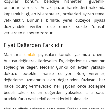
koşullar, konum, belediye hizmetleri, güvenlik,
unsurları yereldir. Ancak, pazar hareketleri hakkında
kapsamlı bilgi, en iyi acenteleri, brokerleri ayıran temel
yetkinliktir. Bununla birlikte, yerel düzeyde piyasa
düzeyindeki verileri elde etmek, sözde “ulusal”
verilerden nispeten zordur.
Fiyat Değerden Farklıdır
Marmaris
emlak
piyasaları konulu yazımıza önemli
hususa değinerek ilerleyelim. Ev, değerleme uzmanının
söylediğine değer. Neden? Çünkü on evden yaklaşık
dokuzu ipotekle finanse ediliyor. Borç verenler,
değerleme uzmanının evin değerinden fazlasını her
halde ödünç vermeyecek. her şsyden önce sözleşme
bedeli takdir edilen değerden yüksekse, alıcı satıcı
aradaki farkı nasıl telafi edeceklerini bulmalıdır.
Aksi takdirde anlaşma sona erer. Değerleme sorunları