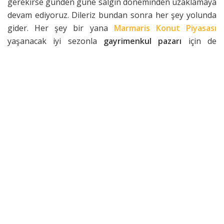
gerekirse günden güne salgın döneminden uzaklamaya
devam ediyoruz. Dileriz bundan sonra her şey yolunda
gider. Her şey bir yana
Marmaris Konut Piyasası
yaşanacak iyi sezonla
gayrimenkul pazarı
için de
avantaj olacaktır. Esasında Dünyada turizm faaliyetleri
birçok ülkenin ekonomisine oldukça önemli etkileri
bulunmaktadır.
Bu ülkelerden biri de Türkiye’dir. Bilindiği gibi Türkiye
yıl içinde turizm faaliyetlerinin yoğun olarak yaşandığı
ülkelerdendir. Sonuç olarak turizm faaliyetleri yoğun
olarak Ege, Akdeniz kıyılarında yaşanıyor. Marmaris
Muğla’nın Bodrumdan sonraki en fazla nüfuslu, önemli
ilçesidir. Her şeyden önce coğrafi olarak Türkiye’nin batı
kısmında Ege Denizi, Akdeniz’in birleştiği yerde yer
alıyor.
Marmaris
turizm cenneti her yıl yeni konukları
tarafından keşif ediliyor.