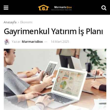
Anasayfa
Ekonomi
Gayrimenkul Yatırım İş Planı
Yazar:
MarmarisBox
14 Mart 2025