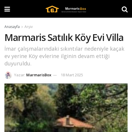
Anasayfa
Arşiv
Marmaris Satılık Köy Evi Villa
İmar çalışmalarındaki sıkıntılar nedeniyle kaçak
ev yerine Köy evlerine ilginin devam ettiği
duyuruldu.
Yazar:
MarmarisBox
18 Mart 2025