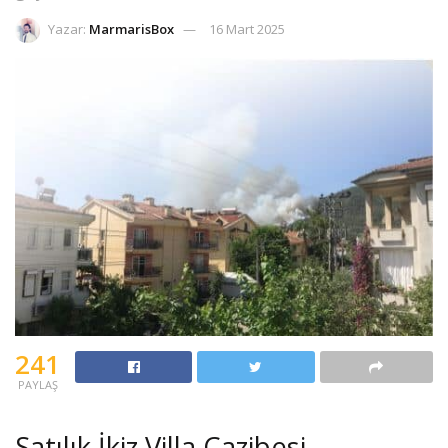
Yazar:
MarmarisBox
16 Mart 2025
241
PAYLAŞ
Satılık İkiz Villa Cazibesi