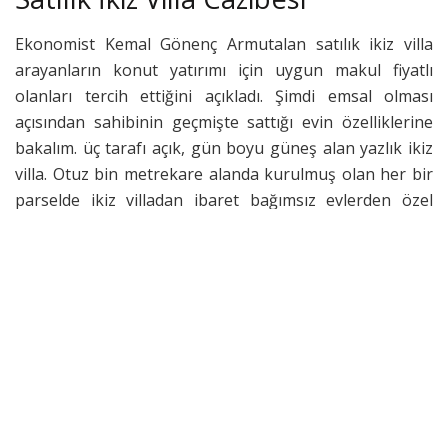
Ekonomist Kemal Gönenç Armutalan satılık ikiz villa
arayanların konut yatırımı için uygun makul fiyatlı
olanları tercih ettiğini açıkladı. Şimdi emsal olması
açısından sahibinin geçmişte sattığı evin özelliklerine
bakalım. üç tarafı açık, gün boyu güneş alan yazlık ikiz
villa. Otuz bin metrekare alanda kurulmuş olan her bir
parselde ikiz villadan ibaret bağımsız evlerden özel
yerleşim alanından oluşmaktadır. Halka açık kullanımda
tenis kortu, basket sahası, orman çevre yürüyüş yolları
yaşama katkı sağlayan kullanım avantajlarıdır. Kat
mülkiyetleri tesis edildiğinden satın almada
konut
kredisi
aracından yararlanılır.
Yazlık Konut
Muğla çevresi satılık ikiz villa iki banyo, banyo, üç yatak
odası, çok geniş salon, kapalı mutfak, şömine, özel