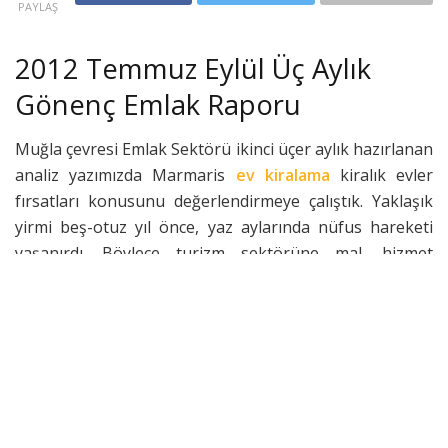
PAYLAŞ
2012 Temmuz Eylül Üç Aylık
Gönenç Emlak Raporu
Muğla çevresi Emlak Sektörü ikinci üçer aylık hazırlanan
analiz yazımızda Marmaris
ev kiralama
kiralık evler
fırsatları konusunu değerlendirmeye çalıştık. Yaklaşık
yirmi beş-otuz yıl önce, yaz aylarında nüfus hareketi
yaşanırdı. Böylece turizm sektörüne mal, hizmet
üretenler mevsimlik konut kiralama yoğun talebini
oluştururlardı. Ayrıca; yazlıkçıların gelişiyle
yerli turizmi
canlanırdı.
Pansiyonculuk, motel, apart, butik oteller hizmet
verirdi. Maalesef kış ayları geldiğinde, kendi yerlisiyle
baş başa kalan ilçemiz açık birkaç lokanta dışında bir