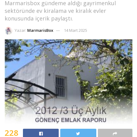
Marmarisbox gündeme aldığı gayrimenkul
sektöründe ev kiralama ve kiralık evler
konusunda içerik paylaştı.
Yazar:
MarmarisBox
14 Mart 2025
228