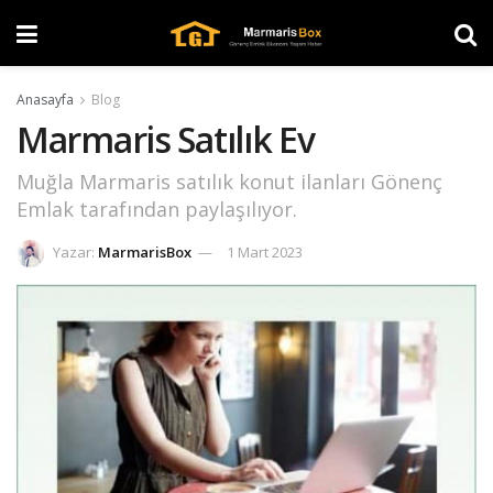
Anasayfa
Blog
Marmaris Satılık Ev
Muğla Marmaris satılık konut ilanları Gönenç
Emlak tarafından paylaşılıyor.
Yazar:
MarmarisBox
1 Mart 2023