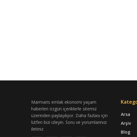
Katego
Marmaris emlak ekonomi yaşam
haberleri özgün içeriklerle sitemiz
Arsa
üzerinden paylaşılıyor. Daha fazlası için
lütfen bizi izleyin. Soru ve yorumlarınızı
Arşiv
iletiniz
Blog