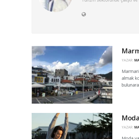
Marma
YAZAR:
MA
Marmaris
almak ko
bulunarak
Moda 
YAZAR:
MA
Moda yaş