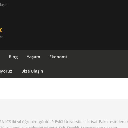
laşın
Blog
Yaşam
Ekonomi
ıyoruz
Bize Ulaşın
CS iki yıl öğrenim gördü. 9 Eylül Üniversitesi İktisat Fakültesinden 
0 yıl kendi aile şirketini yönetti. Evli. Emekli. Marmaris'te yaşıyor.