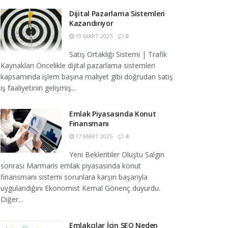
Dijital Pazarlama Sistemleri
Kazandırıyor
19 MART 2025
0
Satış Ortaklığı Sistemi | Trafik
Kaynakları Öncelikle dijital pazarlama sistemleri
kapsamında işlem başına maliyet gibi doğrudan satış
iş faaliyetinin gelişmiş...
Emlak Piyasasında Konut
Finansmanı
17 MART 2025
4
Yeni Beklentiler Oluştu Salgın
sonrası Marmaris emlak piyasasında konut
finansmanı sistemi sorunlara karşın başarıyla
uygulandığını Ekonomist Kemal Gönenç duyurdu.
Diğer...
Emlakçılar İçin SEO Neden