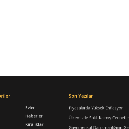
riler
Son Yazılar
Evler
Piyasalarda Yüksek Enflasyon
Haberler
Ülkemizde Saklı Kalmış Cennetle
Kiralıklar
Gayrimenkul Danışmanlığının Ge