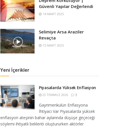
Deprem Korkutuyor |
Güvenli Yapılar Değerlendi
14 MART 2025
Selimiye Arsa Araziler
Revaçta
15 MART 2025
Yeni İçerikler
Piyasalarda Yüksek Enflasyon
23 TEMMUZ 2026
3
Gayrimenkulün Enflasyona
İhtiyacı Var Piyasalarda yüksek
enflasyon ateşinin bahar aylarında düşüşe geçeceği
söylemi ihtiyatlı beklenti oluştururken aktörler