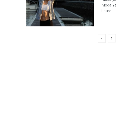
Moda Yen
haline...
1