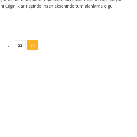
i Çılgınlıklar Peşinde İnsan ekseninde tüm alanlarda olgu
…
23
24