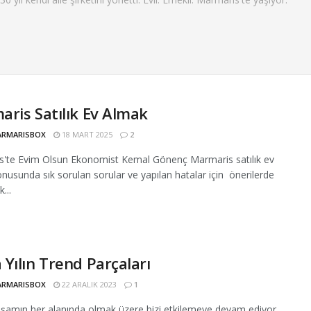
ris Satılık Ev Almak
RMARISBOX
18 MART 2025
2
'te Evim Olsun Ekonomist Kemal Gönenç Marmaris satılık ev
nusunda sık sorulan sorular ve yapılan hatalar için önerilerde
...
Yılın Trend Parçaları
RMARISBOX
22 ARALIK 2023
1
amın her alanında olmak üzere bizi etkilemeye devam ediyor.